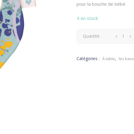
pour la bouche de bébé.
4 en stock
Bavoir
Quantité
Bandana
Catégories :
,
À table
les bavo
Encres
quantity