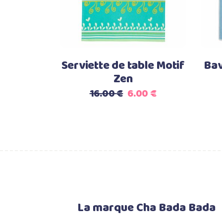
Serviette de table Motif
Bav
Zen
Le
Le
16.00
€
6.00
€
prix
prix
initial
actuel
était :
est :
16.00 €.
6.00 €.
La marque Cha Bada Bada