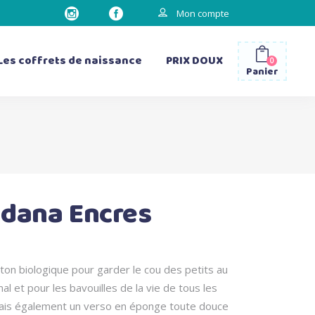
Mon compte
Les coffrets de naissance
PRIX DOUX
0
Panier
les gourdes
les sacs à dos
les bavettes d’épaule
ndana Encres
les matelas à langer
oton biologique pour garder le cou des petits au
al et pour les bavouilles de la vie de tous les
mais également un verso en éponge toute douce