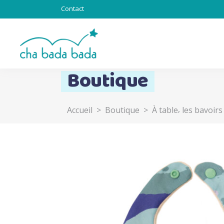
Contact
Boutique
,
Accueil
>
Boutique
>
À table
les bavoirs
Totebag & Goodies
Sous l’océan
Chat alors
Totem
Lapinous
Z’ani-mots