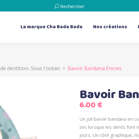
Rechercher
La marque Cha Bada Bada
Nos créations
,
 de dentition
Sous l'océan
>
Bavoir Bandana Encres
les bavoirs
les doudous plats
les bavoirs de dentition
Les livres d’éveil
les serviettes de table
les boîtes à musique
Bavoir Ba
les bouillottes sèches
6.00
€
les coussins
Un joli bavoir bandana en c
sec lorsque les dents font m
jours. Un côté graphique, 