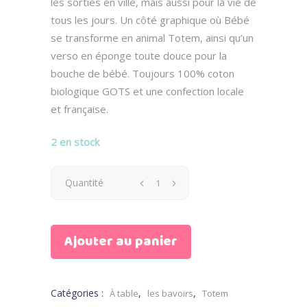
les sorties en ville, mais aussi pour la vie de
tous les jours. Un côté graphique où Bébé
se transforme en animal Totem, ainsi qu’un
verso en éponge toute douce pour la
bouche de bébé. Toujours 100% coton
biologique GOTS et une confection locale
et française.
2 en stock
Bavoir
Quantité
Totem
Ajouter au panier
Lama
quantity
Catégories :
,
,
À table
les bavoirs
Totem