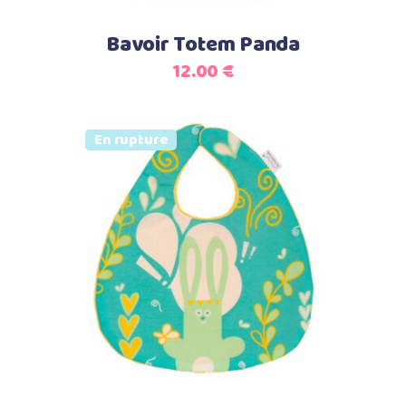
Bavoir Totem Panda
12.00
€
Vendu
En rupture
Lire la suite