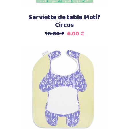
Serviette de table Motif
Circus
Le
Le
16.00
€
6.00
€
prix
prix
initial
actuel
était :
est :
16.00 €.
6.00 €.
Select options