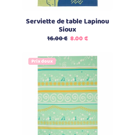
Serviette de table Lapinou
Sioux
Le
Le
16.00
€
8.00
€
prix
prix
initial
actuel
était :
est :
Prix doux
16.00 €.
8.00 €.
Ajouter au panier