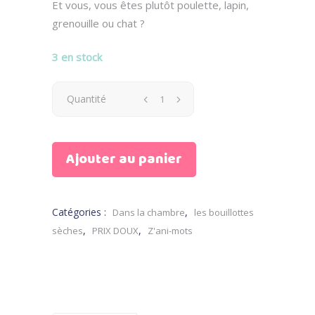
Et vous, vous êtes plutôt poulette, lapin,
grenouille ou chat ?
3 en stock
Bouillotte
Quantité
sèche
Ajouter au panier
Ma
Grenouille
Catégories :
,
Dans la chambre
les bouillottes
quantity
,
,
sèches
PRIX DOUX
Z'ani-mots