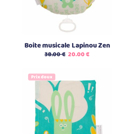
Boite musicale Lapinou Zen
Le
Le
38.00
€
20.00
€
prix
prix
initial
actuel
était :
est :
Prix doux
38.00 €.
20.00 €.
Ajouter au panier