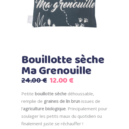
Bouillotte sèche
Ma Grenouille
Le
Le
24.00
€
12.00
€
prix
prix
initial
actuel
Petite
bouillotte sèche
déhoussable,
était :
est :
remplie de
graines de lin brun
issues de
24.00 €.
12.00 €.
l’
agriculture biologique
. Principalement pour
soulager les petits maux du quotidien ou
finalement juste se réchauffer !