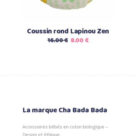
Coussin rond Lapinou Zen
Le
Le
16.00
€
8.00
€
prix
prix
initial
actuel
était :
est :
16.00 €.
8.00 €.
La marque Cha Bada Bada
Accessoires bébés en coton biologique –
Design et éthique