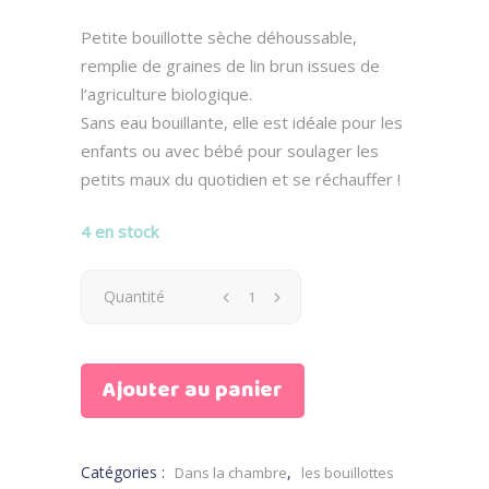
prix
prix
initial
actuel
Petite bouillotte sèche déhoussable,
était :
est :
remplie de graines de lin brun issues de
24.00 €.
12.00 €.
l’agriculture biologique.
Sans eau bouillante, elle est idéale pour les
enfants ou avec bébé pour soulager les
petits maux du quotidien et se réchauffer !
4 en stock
Bouillotte
Quantité
sèche
Ajouter au panier
motif
Triangles
Catégories :
,
Dans la chambre
les bouillottes
quantity