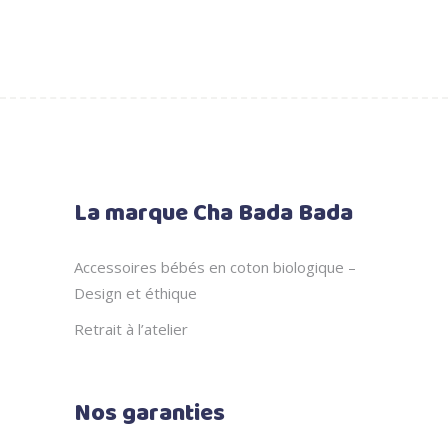
prix
prix
initial
actuel
était :
est :
24.00 €.
12.00 €.
La marque Cha Bada Bada
Accessoires bébés en coton biologique –
Design et éthique
Retrait à l’atelier
Nos garanties