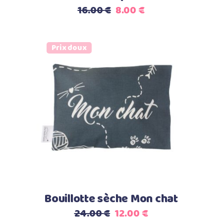
Le
Le
16.00
€
8.00
€
prix
prix
initial
actuel
était :
est :
Prix doux
16.00 €.
8.00 €.
Ajouter au panier
Bouillotte sèche Mon chat
Le
Le
24.00
€
12.00
€