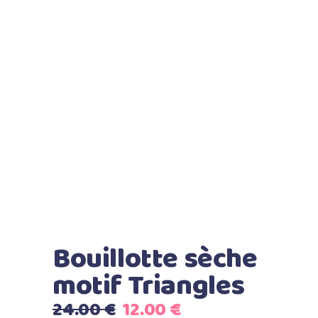
Bouillotte sèche
motif Triangles
Le
Le
24.00
€
12.00
€