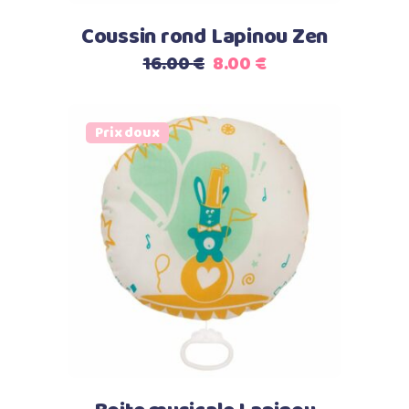
Coussin rond Lapinou Zen
Le
Le
16.00
€
8.00
€
prix
prix
initial
actuel
était :
est :
Prix doux
16.00 €.
8.00 €.
Select options