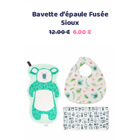
Bavette d’épaule Fusée
Sioux
Le
Le
12.00
€
6.00
€
prix
prix
initial
actuel
était :
est :
12.00 €.
6.00 €.
Select options