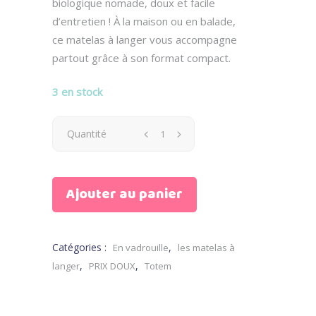
était :
est :
biologique nomade, doux et facile
34.00 €.
20.00 €.
d’entretien ! À la maison ou en balade,
ce matelas à langer vous accompagne
partout grâce à son format compact.
3 en stock
Matelas
Quantité
à
Ajouter au panier
langer
Vahiné
Catégories :
,
En vadrouille
les matelas à
quantity
,
,
langer
PRIX DOUX
Totem