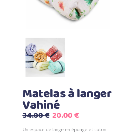
Matelas à langer
Vahiné
Le
Le
34.00
€
20.00
€
prix
prix
initial
actuel
Un espace de lange en éponge et coton