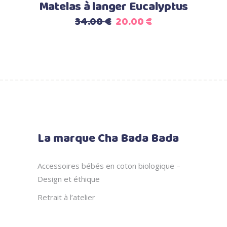
Matelas à langer Eucalyptus
Le
Le
34.00
€
20.00
€
prix
prix
initial
actuel
était :
est :
34.00 €.
20.00 €.
La marque Cha Bada Bada
Accessoires bébés en coton biologique –
Design et éthique
Retrait à l’atelier