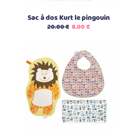
Sac à dos Kurt le pingouin
Le
Le
20.00
€
8.00
€
prix
prix
initial
actuel
était :
est :
20.00 €.
8.00 €.
Select options