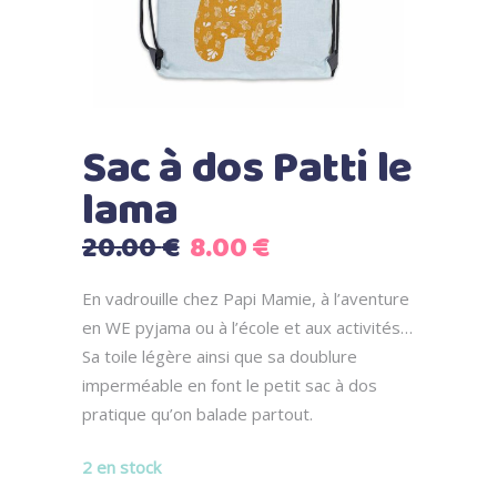
Sac à dos Patti le
lama
Le
Le
20.00
€
8.00
€
prix
prix
initial
actuel
En vadrouille chez Papi Mamie, à l’aventure
était :
est :
en WE pyjama ou à l’école et aux activités…
20.00 €.
8.00 €.
Sa toile légère ainsi que sa doublure
imperméable en font le petit sac à dos
pratique qu’on balade partout.
2 en stock