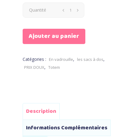
Sac
Quantité
à
Ajouter au panier
dos
Patti
Catégories :
,
,
En vadrouille
les sacs à dos
le
,
PRIX DOUX
Totem
lama
quantity
Description
Informations Complémentaires