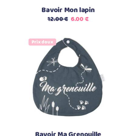
Bavoir Mon lapin
Le
Le
12.00
€
6.00
€
prix
prix
initial
actuel
était :
est :
Prix doux
12.00 €.
6.00 €.
Ajouter au panier
Bavoir Ma Grenouille