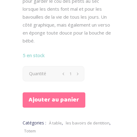
pour garder le cou des petits au sec
lorsque les dents font mal et pour les
bavouilles de la vie de tous les jours. Un
côté graphique, mais également un verso
en éponge toute douce pour la bouche de
bébé.
5 en stock
Bavoir
Quantité
Bandana
Ajouter au panier
Bambou
quantity
Catégories :
,
,
À table
les bavoirs de dentition
Totem