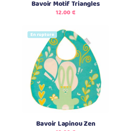
Bavoir Motif Triangles
12.00
€
Vendu
En rupture
Lire la suite
Bavoir Lapinou Zen