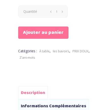
Bavoir
Quantité
Mon
Ajouter au panier
lapin
quantity
Catégories :
,
,
,
À table
les bavoirs
PRIX DOUX
Z'ani-mots
Description
Informations Complémentaires