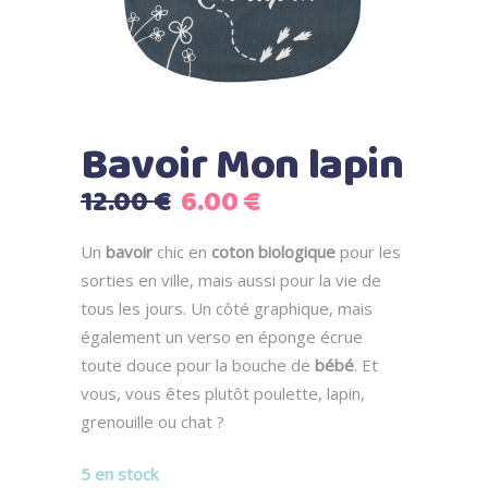
Bavoir Mon lapin
Le
Le
12.00
€
6.00
€
prix
prix
initial
actuel
Un
bavoir
chic en
coton biologique
pour les
était :
est :
sorties en ville, mais aussi pour la vie de
12.00 €.
6.00 €.
tous les jours. Un côté graphique, mais
également un verso en éponge écrue
toute douce pour la bouche de
bébé
. Et
vous, vous êtes plutôt poulette, lapin,
grenouille ou chat ?
5 en stock