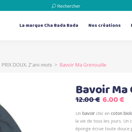
Rechercher
La marque Cha Bada Bada
Nos créations
,
,
PRIX DOUX
Z'ani-mots
>
Bavoir Ma Grenouille
les bavoirs
les doudous plats
les bavoirs de dentition
Les livres d’éveil
les serviettes de table
les boîtes à musique
Bavoir Ma 
les bouillottes sèches
Le
Le
12.00
€
6.00
€
les coussins
prix
pr
initial
ac
Un
bavoir
chic en
coton biol
était :
es
la vie de tous les jours. U
12.00 €.
6.
éponge écrue toute douce 