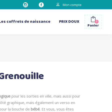
Mon compte
Les coffrets de naissance
PRIX DOUX
0
Panier
les gourdes
les sacs à dos
les bavettes d’épaule
Grenouille
les matelas à langer
ix
tuel
ogique
pour les sorties en ville, mais aussi pour
t :
n côté graphique, mais également un verso en
00 €.
pour la bouche de
bébé
. Et vous, vous êtes