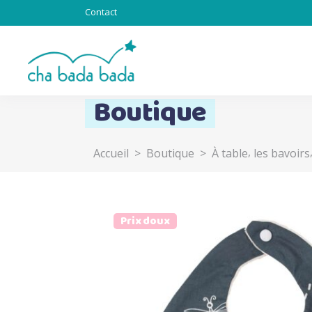
Contact
Boutique
,
Accueil
>
Boutique
>
À table
les bavoirs
Totebag & Goodies
Sous l’océan
Chat alors
Totem
Prix doux
Lapinous
Z’ani-mots