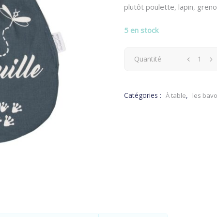
plutôt poulette, lapin, greno
5 en stock
Bavoir
Quantité
Ma
Catégories :
,
À table
les bavo
Grenouille
quantity