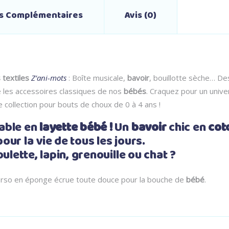
ns Complémentaires
Avis (0)
 textiles
Z’ani-mots
: Boîte musicale,
bavoir
, bouillotte sèche… De
 les accessoires classiques de nos
bébés
. Craquez pour un unive
e collection pour bouts de choux de 0 à 4 ans !
able en
layette bébé !
Un
bavoir
chic en
cot
pour la vie de tous les jours.
ulette, lapin, grenouille ou chat ?
erso en éponge écrue toute douce pour la bouche de
bébé
.