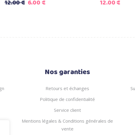
Le
Le
12.00
€
6.00
€
12.00
€
prix
prix
initial
actuel
était :
est :
12.00 €.
6.00 €.
Nos garanties
gn
Retours et échanges
Su
Politique de confidentialité
Service client
Mentions légales & Conditions générales de
vente