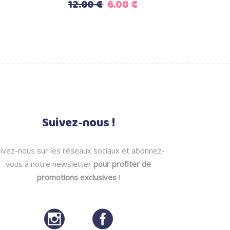
Le
Le
12.00
€
6.00
€
prix
prix
initial
actuel
était :
est :
12.00 €.
6.00 €.
Suivez-nous !
ivez-nous sur les réseaux sociaux et abonnez-
vous à notre newsletter
pour profiter de
promotions exclusives
!