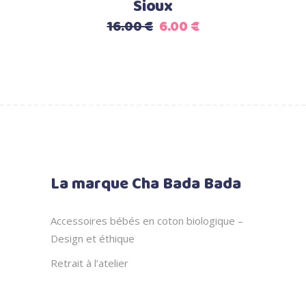
Sioux
Le
Le
16.00
€
6.00
€
prix
prix
initial
actuel
était :
est :
16.00 €.
6.00 €.
La marque Cha Bada Bada
Accessoires bébés en coton biologique –
Design et éthique
Retrait à l’atelier