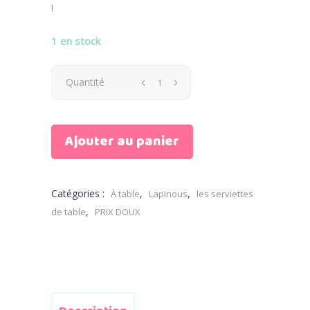
!
1 en stock
Serviette
Quantité
de
Ajouter au panier
table
Motif
Catégories :
,
,
À table
Lapinous
les serviettes
Circus
,
de table
PRIX DOUX
quantity