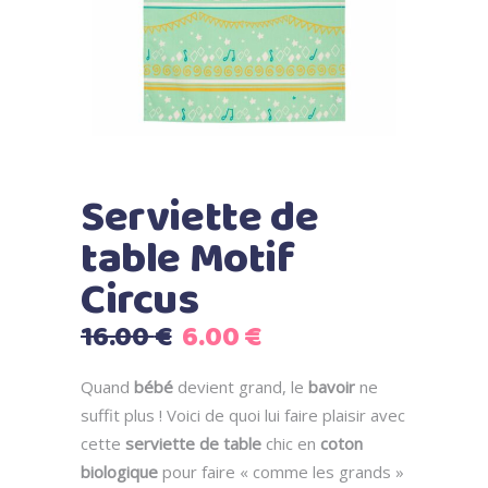
Serviette de
table Motif
Circus
Le
Le
16.00
€
6.00
€
prix
prix
initial
actuel
Quand
bébé
devient grand, le
bavoir
ne
était :
est :
suffit plus ! Voici de quoi lui faire plaisir avec
16.00 €.
6.00 €.
cette
serviette de table
chic en
coton
biologique
pour faire « comme les grands »