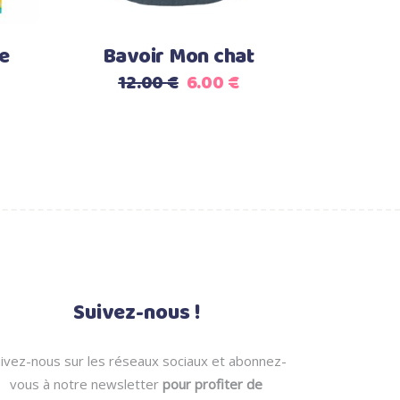
le
Bavoir Mon chat
Le
Le
12.00
€
6.00
€
prix
prix
e
initial
actuel
rix
était :
est :
ctuel
12.00 €.
6.00 €.
t :
.00 €.
Suivez-nous !
ivez-nous sur les réseaux sociaux et abonnez-
vous à notre newsletter
pour profiter de