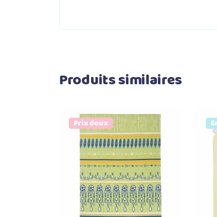
Produits similaires
Prix doux
V
E
Ajouter au panier