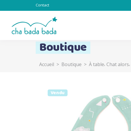
Contact
Boutique
,
Accueil
>
Boutique
>
À table
Chat alors
Totebag & Goodies
Sous l’océan
Chat alors
Totem
Vendu
Lapinous
Z’ani-mots