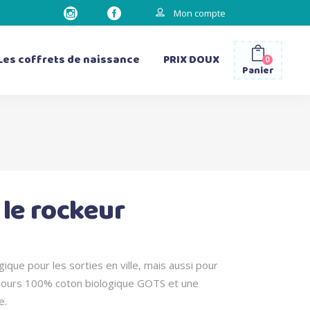
Mon compte
Les coffrets de naissance
PRIX DOUX
0
Panier
les gourdes
les sacs à dos
les bavettes d’épaule
 le rockeur
les matelas à langer
gique pour les sorties en ville, mais aussi pour
oujours 100% coton biologique GOTS et une
e.