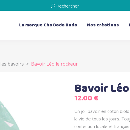
Rechercher
La marque Cha Bada Bada
Nos créations
,
les bavoirs
>
Bavoir Léo le rockeur
les bavoirs
les doudous plats
les bavoirs de dentition
Les livres d’éveil
les serviettes de table
les boîtes à musique
Bavoir Léo
les bouillottes sèches
12.00
€
les coussins
Un joli bavoir en coton biolo
la vie de tous les jours. T
confection locale et français