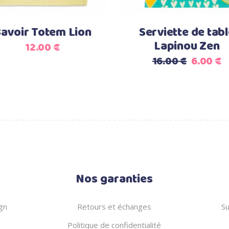
avoir Totem Lion
Serviette de tab
Lapinou Zen
12.00
€
Le
L
16.00
€
6.00
€
prix
p
initial
a
était :
es
16.00 €.
6
Nos garanties
gn
Retours et échanges
Su
Politique de confidentialité