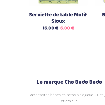
Serviette de table Motif
B
Sioux
Le
Le
16.00
€
6.00
€
prix
prix
initial
actuel
était :
est :
16.00 €.
6.00 €.
La marque Cha Bada Bada
Accessoires bébés en coton biologique – Desi
et éthique