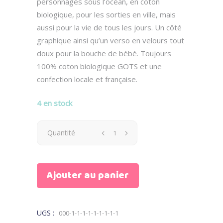
personnages sous l’océan, en coton
biologique, pour les sorties en ville, mais
aussi pour la vie de tous les jours. Un côté
graphique ainsi qu’un verso en velours tout
doux pour la bouche de bébé. Toujours
100% coton biologique GOTS et une
confection locale et française.
4 en stock
Bavoir
Quantité
Octave
Ajouter au panier
le
poulpe
UGS :
000-1-1-1-1-1-1-1-1-1
quantity