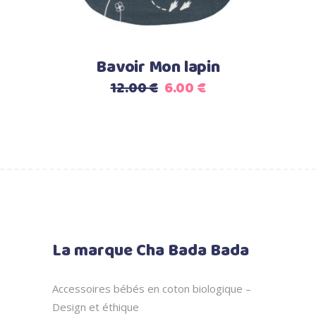
Bavoir Mon lapin
Le
Le
12.00
€
6.00
€
prix
prix
initial
actuel
était :
est :
12.00 €.
6.00 €.
La marque Cha Bada Bada
Accessoires bébés en coton biologique –
Design et éthique