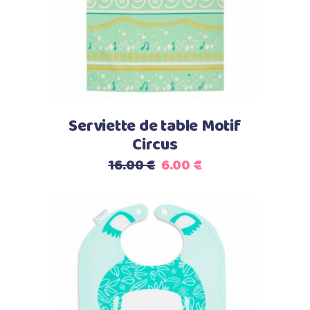
Serviette de table Motif
Circus
Le
Le
16.00
€
6.00
€
prix
prix
initial
actuel
était :
est :
16.00 €.
6.00 €.
Select options