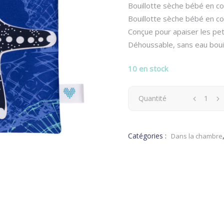
Bouillotte sèche bébé en cot
Bouillotte sèche bébé en cot
Conçue pour apaiser les pet
Déhoussable, sans eau bouill
10 en stock
Bouillotte
Quantité
sèche
Catégories :
Dans la chambre
bébé
en
coton
bio