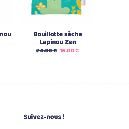
inou
Bouillotte sèche
Lapinou Zen
Le
Le
Le
24.00
€
16.00
€
prix
prix
prix
actuel
initial
actuel
st :
était :
est :
20.00 €.
24.00 €.
16.00 €.
Suivez-nous !