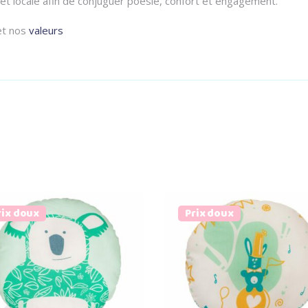
 et locale afin de conjuguer poésie, confort et engagement.
 et nos
valeurs
rix doux
Prix doux
Select options
Select options