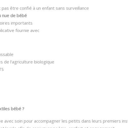
it pas être confié à un enfant sans surveillance
u nue de bébé
toires importants
icative fournie avec
ussable
s de l’agriculture biologique
TS
xtiles bébé ?
e avec soin pour accompagner les petits dans leurs premiers inst