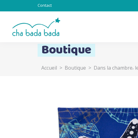
Contact
Boutique
,
Accueil
>
Boutique
>
Dans la chambre
l
Totebag & Goodies
Sous l’océan
Chat alors
Totem
Lapinous
Z’ani-mots