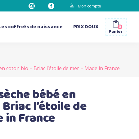
Mon compte
Les coffrets de naissance
PRIX DOUX
0
Panier
en coton bio – Briac l’étoile de mer – Made in France
les gourdes
les sacs à dos
les bavettes d’épaule
 sèche bébé en
les matelas à langer
 Briac l’étoile de
 in France