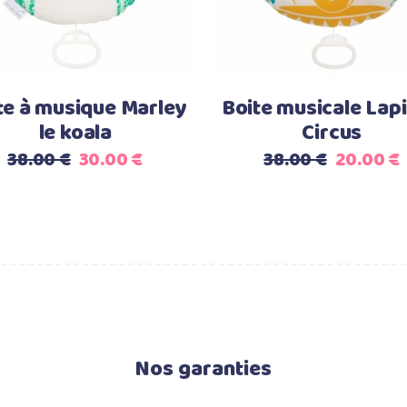
te à musique Marley
Boite musicale Lap
le koala
Circus
Le
Le
Le
38.00
€
30.00
€
38.00
€
20.00
€
prix
prix
prix
initial
actuel
initial
était :
est :
était :
e
38.00 €.
30.00 €.
38.00 €.
Nos garanties