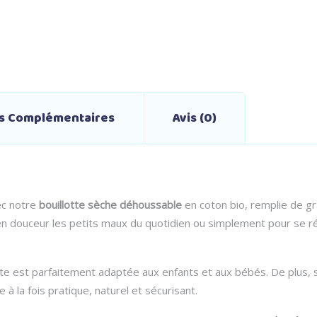
–
Briac
l'étoile
de
ns Complémentaires
Avis (0)
mer
–
Made
ec notre
bouillotte sèche déhoussable
en coton bio, remplie de gra
 en douceur les petits maux du quotidien ou simplement pour se r
in
France
tte est parfaitement adaptée aux enfants et aux bébés. De plus, s
quantity
à la fois pratique, naturel et sécurisant.