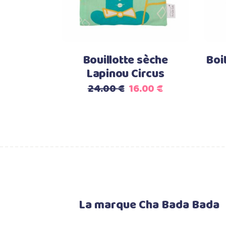
Bouillotte sèche
Boi
Lapinou Circus
Le
Le
24.00
€
16.00
€
prix
prix
initial
actuel
était :
est :
24.00 €.
16.00 €.
La marque Cha Bada Bada