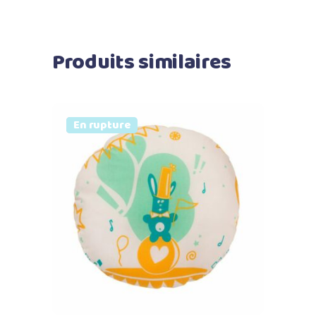
Produits similaires
Prix doux
Vendu
En rupture
Lire la suite