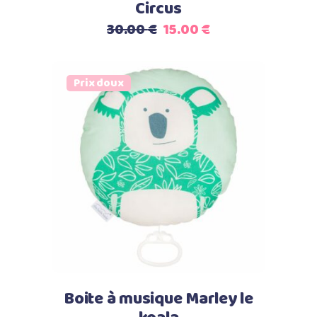
Circus
Le
Le
30.00
€
15.00
€
prix
prix
initial
actuel
était :
est :
Prix doux
30.00 €.
15.00 €.
Select options
Boite à musique Marley le