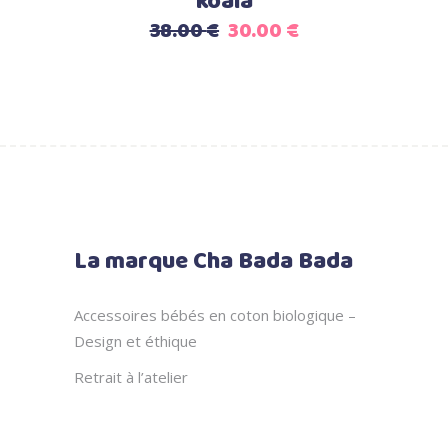
koala
Le
Le
38.00
€
30.00
€
prix
prix
initial
actuel
était :
est :
38.00 €.
30.00 €.
La marque Cha Bada Bada
Accessoires bébés en coton biologique –
Design et éthique
Retrait à l’atelier