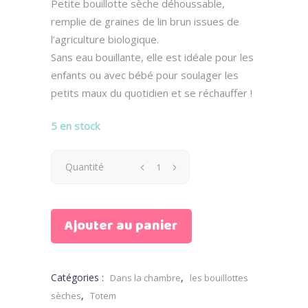
Petite bouillotte sèche déhoussable,
remplie de graines de lin brun issues de
l’agriculture biologique.
Sans eau bouillante, elle est idéale pour les
enfants ou avec bébé pour soulager les
petits maux du quotidien et se réchauffer !
5 en stock
Bouillotte
Quantité
sèche
Ajouter au panier
Gloria
le
Catégories :
,
Dans la chambre
les bouillottes
panda
,
sèches
Totem