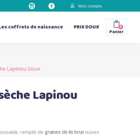
Mon compte
Les coffrets de naissance
PRIX DOUX
0
Panier
che Lapinou Sioux
les gourdes
les sacs à dos
les bavettes d’épaule
 sèche Lapinou
les matelas à langer
Le
prix
actuel
ussable, remplie de
graines de lin brun
issues