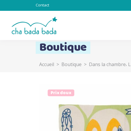
Contact
Boutique
,
Accueil
>
Boutique
>
Dans la chambre
L
Totebag & Goodies
Sous l’océan
Chat alors
Totem
Prix doux
Lapinous
Z’ani-mots