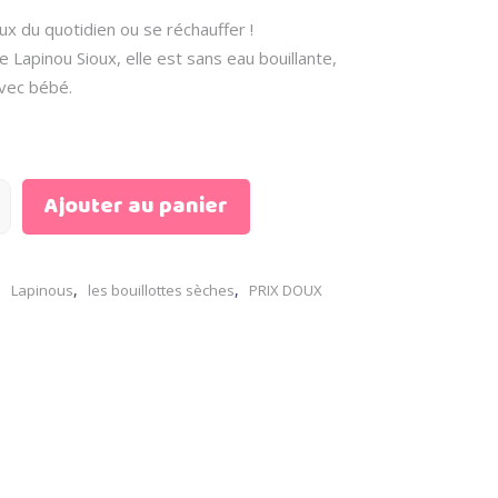
st :
6.00 €.
ux du quotidien ou se réchauffer !
 Lapinou Sioux, elle est sans eau bouillante,
avec bébé.
Ajouter au panier
,
,
,
Lapinous
les bouillottes sèches
PRIX DOUX