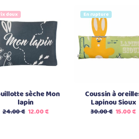
rix doux
Prix doux
Vendu
En rupture
Ajouter au panier
Lire la suite
uillotte sèche Mon
Coussin à oreille
lapin
Lapinou Sioux
Le
Le
Le
24.00
€
12.00
€
30.00
€
15.00
€
prix
prix
prix
p
initial
actuel
initial
a
était :
est :
était :
e