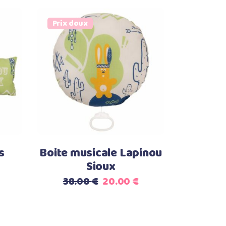
Prix doux
Select options
s
Boite musicale Lapinou
Sioux
Le
Le
Le
38.00
€
20.00
€
rix
prix
prix
ctuel
initial
actuel
st :
était :
est :