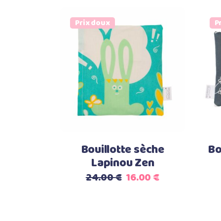
Prix doux
P
Ajouter au panier
Bouillotte sèche
Bo
Lapinou Zen
Le
Le
24.00
€
16.00
€
prix
prix
initial
actuel
était :
est :