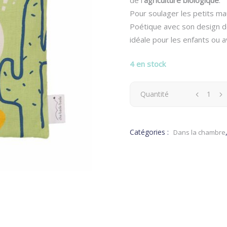
était :
e
de l’
agriculture biologique
.
24.00 €.
1
Pour soulager les petits ma
Poétique avec son design de
idéale pour les enfants ou 
4 en stock
Bouillotte
Quantité
sèche
Catégories :
Dans la chambre
Lapinou
Sioux
quantity