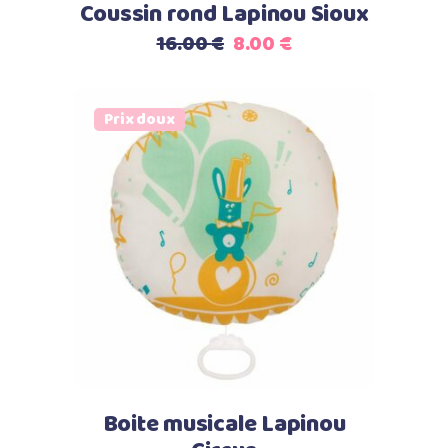
Coussin rond Lapinou Sioux
Le
Le
16.00
€
8.00
€
prix
prix
initial
actuel
était :
est :
Prix doux
16.00 €.
8.00 €.
Select options
Boite musicale Lapinou