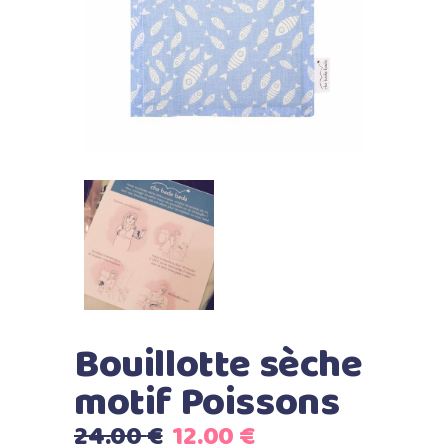
Bouillotte sèche
motif Poissons
Le
Le
24.00
€
12.00
€