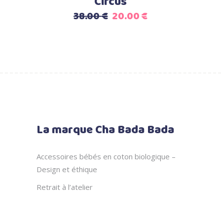
Circus
Le
Le
38.00
€
20.00
€
prix
prix
initial
actuel
était :
est :
38.00 €.
20.00 €.
La marque Cha Bada Bada
Accessoires bébés en coton biologique –
Design et éthique
Retrait à l’atelier