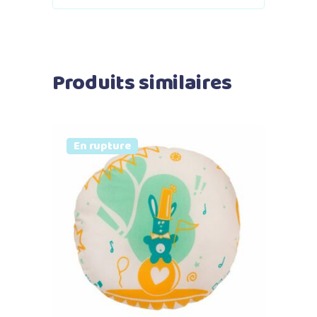
Produits similaires
Prix doux
Vendu
En rupture
Lire la suite