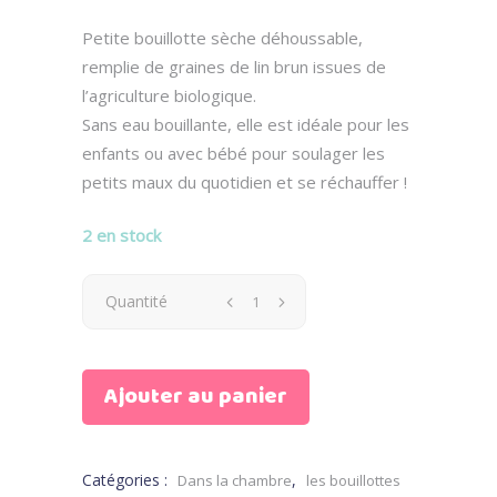
prix
prix
initial
actuel
Petite bouillotte sèche déhoussable,
était :
est :
remplie de graines de lin brun issues de
24.00 €.
12.00 €.
l’agriculture biologique.
Sans eau bouillante, elle est idéale pour les
enfants ou avec bébé pour soulager les
petits maux du quotidien et se réchauffer !
2 en stock
Bouillotte
Quantité
sèche
Ajouter au panier
motif
Poissons
Catégories :
,
Dans la chambre
les bouillottes
quantity