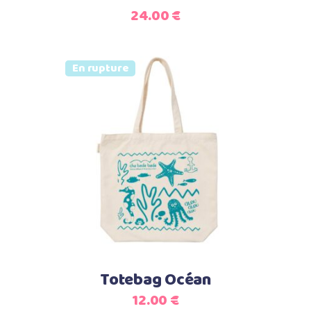
24.00
€
Vendu
En rupture
Lire la suite
Totebag Océan
12.00
€