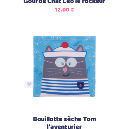
Gourde Chat Léo le rockeur
être
12.00
€
choisies
sur
la
page
du
produit
Ajouter au panier
Bouillotte sèche Tom
l’aventurier