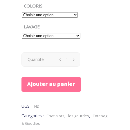
COLORIS
LAVAGE
Gourde
Quantité
Chat
Ajouter au panier
Moon
la
UGS :
ND
rêveuse
Catégories :
,
,
Chat alors
les gourdes
Totebag
quantity
& Goodies