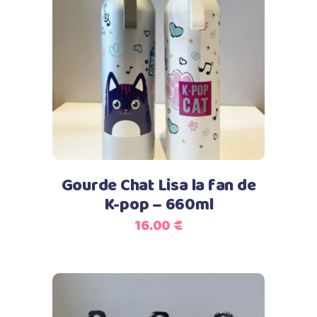
Ce
Choix des options
produit
a
plusieurs
variations.
Les
options
peuvent
Gourde Chat Lisa la fan de
être
K-pop – 660ml
choisies
16.00
€
sur
la
page
du
produit