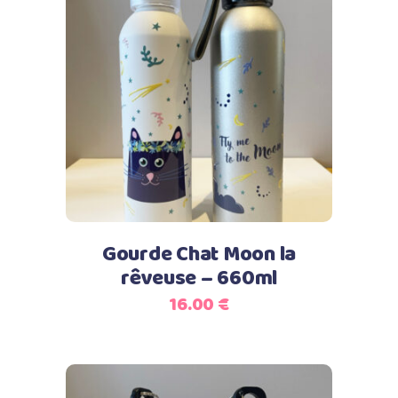
Ce
Choix des options
produit
a
plusieurs
variations.
Les
options
peuvent
Gourde Chat Moon la
être
rêveuse – 660ml
choisies
16.00
€
sur
la
page
du