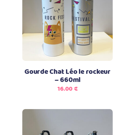
Ce
Choix des options
produit
a
plusieurs
variations.
Les
options
peuvent
Gourde Chat Léo le rockeur
être
– 660ml
choisies
16.00
€
sur
la
page
du
produit