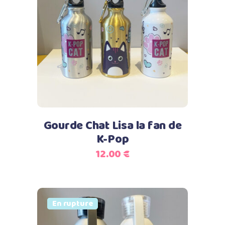
Ce
Choix des options
produit
a
plusieurs
variations.
Les
options
peuvent
Gourde Chat Lisa la fan de
être
K-Pop
choisies
12.00
€
sur
la
page
du
Vendu
En rupture
produit