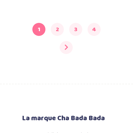
1
2
3
4
La marque Cha Bada Bada