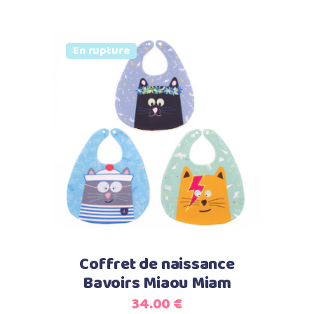
Vendu
En rupture
Lire la suite
Coffret de naissance
Bavoirs Miaou Miam
34.00
€