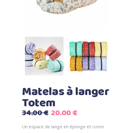
Matelas à langer
Totem
Le
Le
34.00
€
20.00
€
prix
prix
initial
actuel
Un espace de lange en éponge et coton