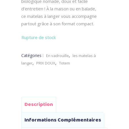
était :
est :
biologique nomade, doux et facile
34.00 €.
20.00 €.
d’entretien ! À la maison ou en balade,
ce matelas à langer vous accompagne
partout grâce à son format compact.
Rupture de stock
Catégories :
,
En vadrouille
les matelas à
,
,
langer
PRIX DOUX
Totem
Description
Informations Complémentaires