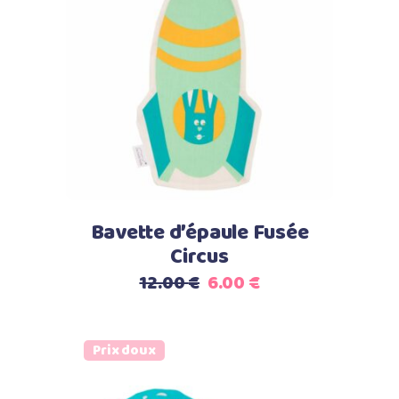
Ajouter au panier
Bavette d’épaule Fusée
Circus
Le
Le
12.00
€
6.00
€
prix
prix
initial
actuel
était :
est :
Prix doux
12.00 €.
6.00 €.