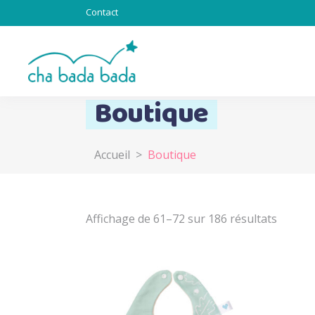
Contact
Boutique
Accueil
>
Boutique
Totebag & Goodies
Sous l’océan
Chat alors
Affichage de 61–72 sur 186 résultats
Totem
Lapinous
Z’ani-mots