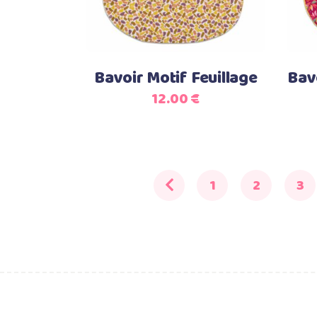
Bavoir Motif Feuillage
Bav
12.00
€
1
2
3