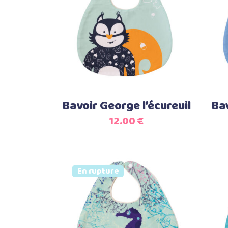
Select options
Bavoir George l’écureuil
Bav
12.00
€
Vendu
En rupture
Lire la suite