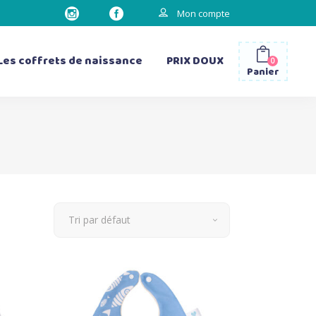
Mon compte
Les coffrets de naissance
PRIX DOUX
0
Panier
les gourdes
les sacs à dos
les bavettes d’épaule
les matelas à langer
Tri par défaut