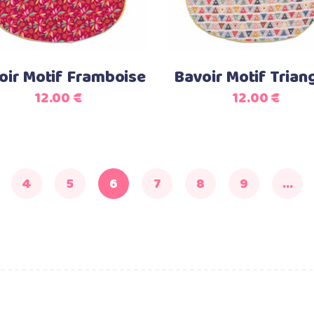
oir Motif Framboise
Bavoir Motif Trian
12.00
€
12.00
€
4
5
6
7
8
9
…