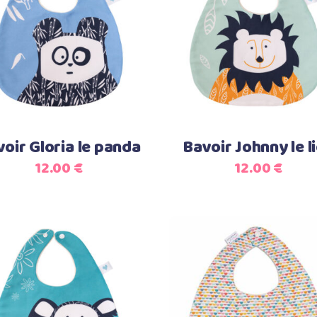
Select options
Select options
oir Gloria le panda
Bavoir Johnny le l
12.00
€
12.00
€
Select options
Ajouter au panier