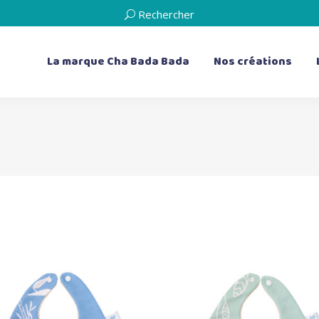
Rechercher
La marque Cha Bada Bada
Nos créations
les bavoirs
les doudous plats
les bavoirs de dentition
Les livres d’éveil
les serviettes de table
les boîtes à musique
les bouillottes sèches
les coussins