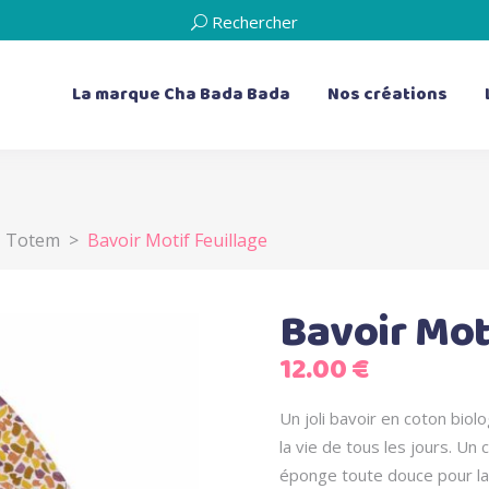
Rechercher
La marque Cha Bada Bada
Nos créations
,
Totem
>
Bavoir Motif Feuillage
les bavoirs
les doudous plats
les bavoirs de dentition
Les livres d’éveil
les serviettes de table
les boîtes à musique
Bavoir Mot
les bouillottes sèches
12.00
€
les coussins
Un joli bavoir en coton biolo
la vie de tous les jours. U
éponge toute douce pour l