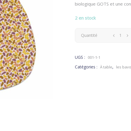
biologique GOTS et une confe
2 en stock
Bavoir
Quantité
Motif
UGS :
001-1-1
Feuillage
Catégories :
,
À table
les bavo
quantity