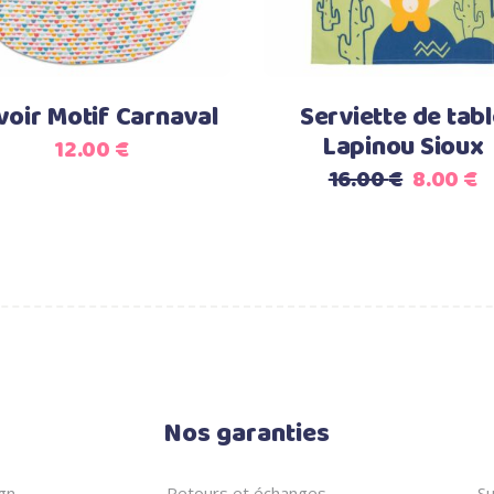
voir Motif Carnaval
Serviette de tab
Lapinou Sioux
12.00
€
Le
L
16.00
€
8.00
€
prix
p
initial
a
était :
es
16.00 €.
8
Nos garanties
gn
Retours et échanges
Su