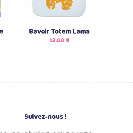
le
Bavoir Totem Lama
12.00
€
e
rix
ctuel
t :
.00 €.
Suivez-nous !
ivez-nous sur les réseaux sociaux et abonnez-