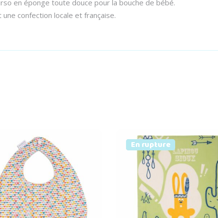
erso en éponge toute douce pour la bouche de bébé.
ne confection locale et française.
Prix doux
Vendu
En rupture
Ajouter au panier
Lire la suite