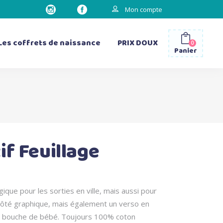
Mon compte
Les coffrets de naissance
PRIX DOUX
0
Panier
les gourdes
les sacs à dos
les bavettes d’épaule
if Feuillage
les matelas à langer
gique pour les sorties en ville, mais aussi pour
n côté graphique, mais également un verso en
a bouche de bébé. Toujours 100% coton