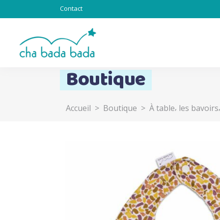
Contact
Boutique
,
Accueil
>
Boutique
>
À table
les bavoirs
Totebag & Goodies
Sous l’océan
Chat alors
Totem
Lapinous
Z’ani-mots