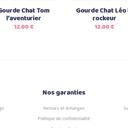
options
Gourde Chat Tom
Gourde Chat Léo 
peuvent
l’aventurier
rockeur
être
12.00
€
12.00
€
choisies
sur
la
page
du
produit
Nos garanties
gn
Retours et échanges
Su
Politique de confidentialité