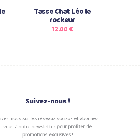
options
le
Tasse Chat Léo le
peuvent
rockeur
être
12.00
€
choisies
sur
la
page
du
produit
Suivez-nous !
ivez-nous sur les réseaux sociaux et abonnez-
vous à notre newsletter
pour profiter de
promotions exclusives
!