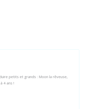
uire petits et grands : Moon la rêveuse,
à 4 ans !