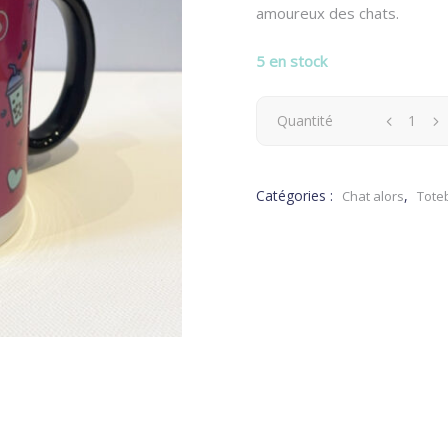
amoureux des chats.
5 en stock
Tasse
Quantité
Chat
Catégories :
,
Chat alors
Tote
Moon
la
rêveuse
quantity