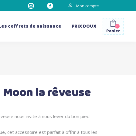
Mon compte
Les coffrets de naissance
PRIX DOUX
0
Panier
les gourdes
les sacs à dos
les bavettes d’épaule
 Moon la rêveuse
les matelas à langer
veuse nous invite à nous lever du bon pied
e, cet accessoire est parfait à offrir à tous les