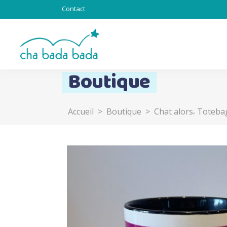
Contact
Boutique
,
Accueil
>
Boutique
>
Chat alors
Toteba
Totebag & Goodies
Sous l’océan
Chat alors
Totem
Lapinous
Z’ani-mots