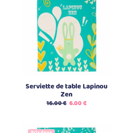
Lire la suite
Serviette de table Lapinou
Zen
Le
Le
16.00
€
6.00
€
prix
prix
initial
actuel
était :
est :
Prix doux