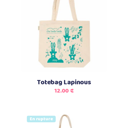
Lire la suite
Totebag Lapinous
12.00
€
Vendu
En rupture