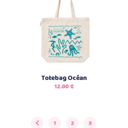
Lire la suite
Totebag Océan
12.00
€
1
2
3