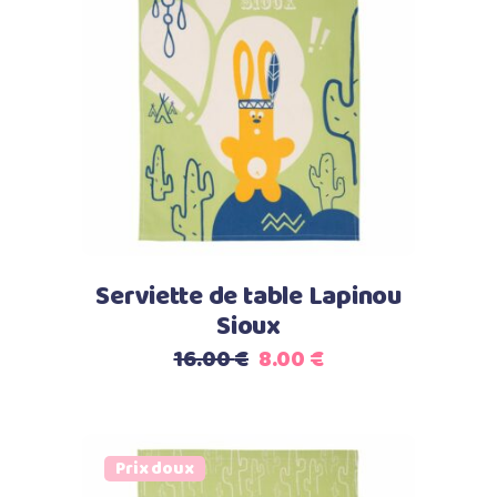
Lire la suite
Serviette de table Lapinou
Sioux
Le
Le
16.00
€
8.00
€
prix
prix
initial
actuel
était :
est :
Prix doux
16.00 €.
8.00 €.