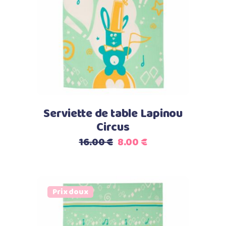
Lire la suite
Serviette de table Lapinou
Circus
Le
Le
16.00
€
8.00
€
prix
prix
initial
actuel
était :
est :
Prix doux
16.00 €.
8.00 €.