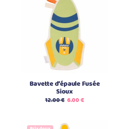
Ajouter au panier
Bavette d’épaule Fusée
Sioux
Le
Le
12.00
€
6.00
€
prix
prix
initial
actuel
était :
est :
Prix doux