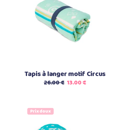
Ajouter au panier
Tapis à langer motif Circus
Le
Le
26.00
€
13.00
€
prix
prix
initial
actuel
était :
est :
Prix doux
26.00 €.
13.00 €.