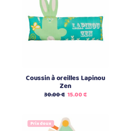
Lire la suite
Coussin à oreilles Lapinou
Zen
Le
Le
30.00
€
15.00
€
prix
prix
initial
actuel
était :
est :
Prix doux
30.00 €.
15.00 €.