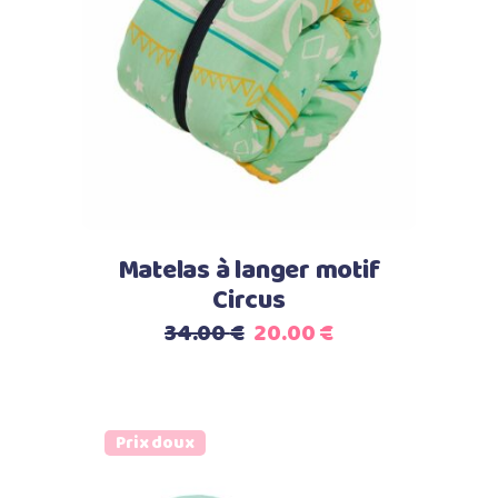
Ajouter au panier
Matelas à langer motif
Circus
Le
Le
34.00
€
20.00
€
prix
prix
initial
actuel
était :
est :
Prix doux
34.00 €.
20.00 €.