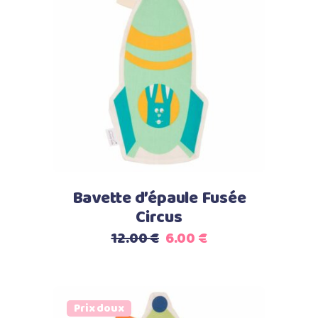
Ajouter au panier
Bavette d’épaule Fusée
Circus
Le
Le
12.00
€
6.00
€
prix
prix
initial
actuel
était :
est :
Prix doux
12.00 €.
6.00 €.