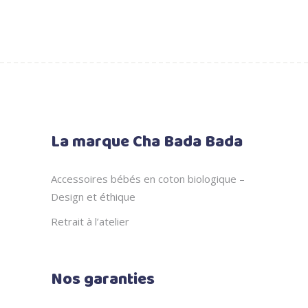
prix
prix
initial
actuel
était :
est :
38.00 €.
30.00 €.
La marque Cha Bada Bada
Accessoires bébés en coton biologique –
Design et éthique
Retrait à l’atelier
Nos garanties