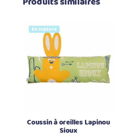
Produits similaires
Prix doux
Vendu
En rupture
Lire la suite
Coussin à oreilles Lapinou
Sioux