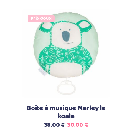
prix
prix
initial
actuel
était :
est :
Prix doux
38.00 €.
20.00 €.
Select options
Boite à musique Marley le
koala
Le
Le
38.00
€
30.00
€