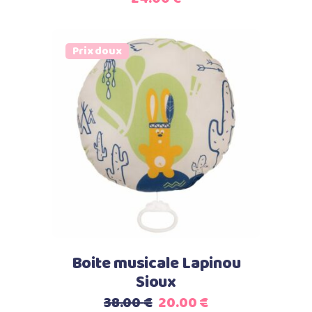
Prix doux
Select options
Boite musicale Lapinou
Sioux
Le
Le
38.00
€
20.00
€