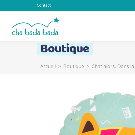
Contact
Boutique
,
Accueil
>
Boutique
>
Chat alors
Dans la
Totebag & Goodies
Sous l’océan
Chat alors
Totem
Lapinous
Z’ani-mots