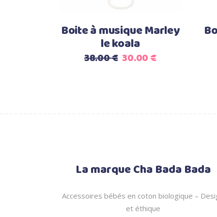
Boite à musique Marley
Bo
le koala
Le
Le
38.00
€
30.00
€
prix
prix
initial
actuel
était :
est :
38.00 €.
30.00 €.
La marque Cha Bada Bada
Accessoires bébés en coton biologique – Desi
et éthique