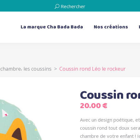
Rechercher
La marque Cha Bada Bada
Nos créations
,
 chambre
les coussins
>
Coussin rond Léo le rockeur
les bavoirs
les doudous plats
les bavoirs de dentition
Les livres d’éveil
les serviettes de table
les boîtes à musique
Coussin ro
les bouillottes sèches
20.00
€
les coussins
Avec un design poétique, et
coussin rond tout doux sera
chambre de votre enfant ! I