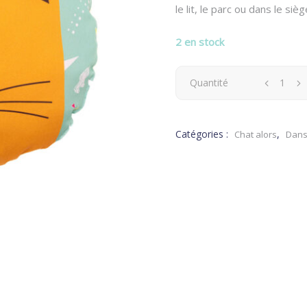
le lit, le parc ou dans le siè
2 en stock
Coussin
Quantité
rond
Catégories :
,
Chat alors
Dans
Léo
le
rockeur
quantity