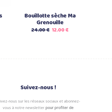
s
Bouillotte sèche Ma
Grenouille
Le
Le
Le
24.00
€
12.00
€
rix
prix
prix
ctuel
initial
actuel
st :
était :
est :
5.00 €.
24.00 €.
12.00 €.
Suivez-nous !
ivez-nous sur les réseaux sociaux et abonnez-
vous à notre newsletter
pour profiter de