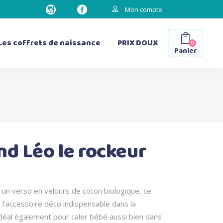
Mon compte
Les coffrets de naissance
PRIX DOUX
0
Panier
les gourdes
les sacs à dos
les bavettes d’épaule
nd Léo le rockeur
les matelas à langer
 un verso en velours de coton biologique, ce
 l’accessoire déco indispensable dans la
déal également pour caler bébé aussi bien dans