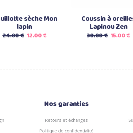
uillotte sèche Mon
Coussin à oreille
lapin
Lapinou Zen
Le
Le
Le
24.00
€
12.00
€
30.00
€
15.00
€
prix
prix
prix
p
initial
actuel
initial
a
était :
est :
était :
e
24.00 €.
12.00 €.
30.00 €.
1
Nos garanties
gn
Retours et échanges
Su
Politique de confidentialité