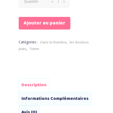
Doudou
Quantité
plat
Ajouter au panier
Johnny
le
Catégories :
,
Dans la chambre
les doudous
lion
,
plats
Totem
quantity
Description
Informations Complémentaires
Avis (0)