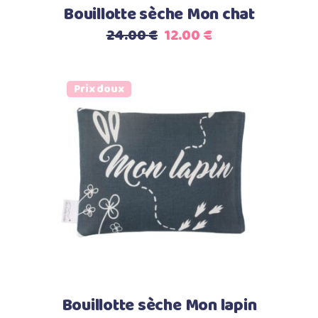
Bouillotte sèche Mon chat
Le
Le
24.00
€
12.00
€
prix
prix
initial
actuel
était :
est :
Prix doux
24.00 €.
12.00 €.
Ajouter au panier
Bouillotte sèche Mon lapin