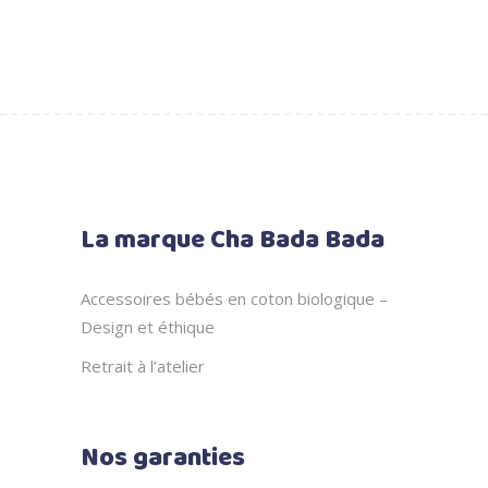
prix
prix
initial
actuel
était :
est :
24.00 €.
16.00 €.
La marque Cha Bada Bada
Accessoires bébés en coton biologique –
Design et éthique
Retrait à l’atelier
Nos garanties