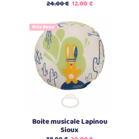
Le
Le
24.00
€
12.00
€
prix
prix
initial
actuel
était :
est :
Prix doux
24.00 €.
12.00 €.
Select options
Boite musicale Lapinou
Sioux