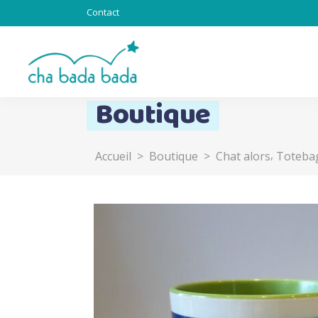
Contact
Boutique
,
Accueil
>
Boutique
>
Chat alors
Toteba
Totebag & Goodies
Sous l’océan
Chat alors
Totem
Lapinous
Z’ani-mots