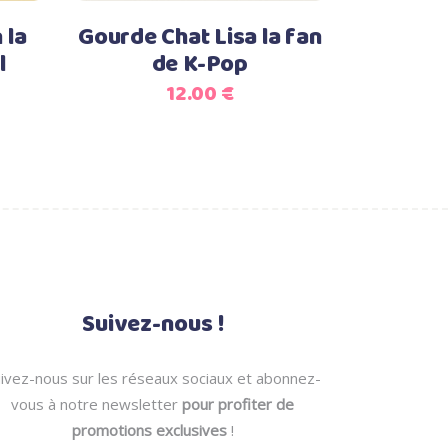
options
options
 la
Gourde Chat Lisa la fan
peuvent
peuvent
l
de K-Pop
être
être
12.00
€
choisies
choisies
sur
sur
la
la
page
page
du
du
produit
produit
Suivez-nous !
ivez-nous sur les réseaux sociaux et abonnez-
vous à notre newsletter
pour profiter de
promotions exclusives
!