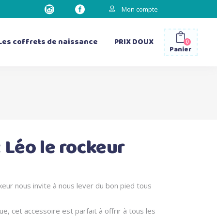
Mon compte
Les coffrets de naissance
PRIX DOUX
0
Panier
les gourdes
les sacs à dos
les bavettes d’épaule
 Léo le rockeur
les matelas à langer
keur nous invite à nous lever du bon pied tous
e, cet accessoire est parfait à offrir à tous les