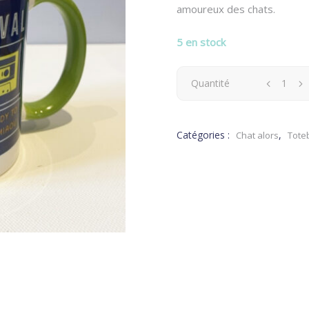
amoureux des chats.
5 en stock
Tasse
Quantité
Chat
Catégories :
,
Chat alors
Tote
Léo
le
rockeur
quantity