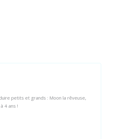
uire petits et grands : Moon la rêveuse,
à 4 ans !