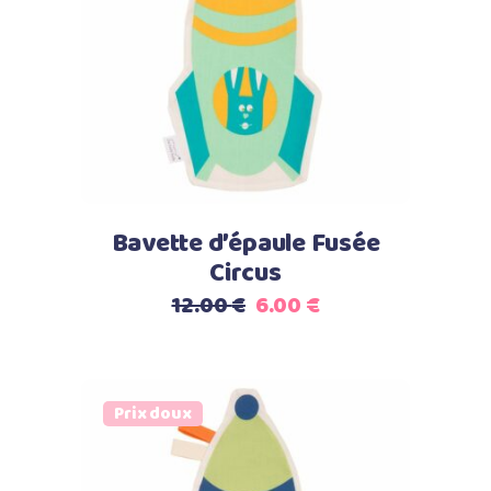
Ajouter au panier
Bavette d’épaule Fusée
Circus
Le
Le
12.00
€
6.00
€
prix
prix
initial
actuel
était :
est :
Prix doux
12.00 €.
6.00 €.