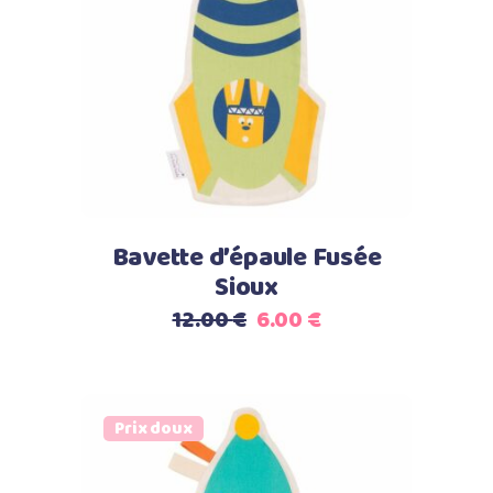
Ajouter au panier
Bavette d’épaule Fusée
Sioux
Le
Le
12.00
€
6.00
€
prix
prix
initial
actuel
était :
est :
Prix doux
12.00 €.
6.00 €.