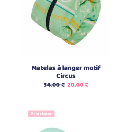
Ajouter au panier
Matelas à langer motif
Circus
Le
Le
34.00
€
20.00
€
prix
prix
initial
actuel
était :
est :
Prix doux
34.00 €.
20.00 €.