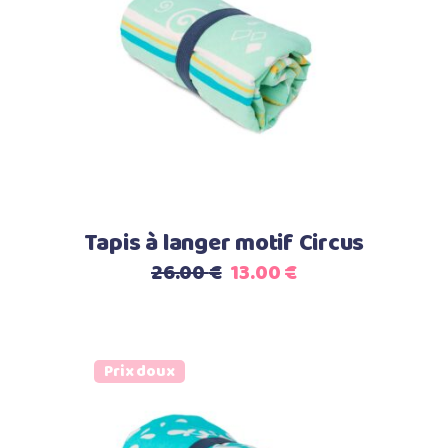
Ajouter au panier
Tapis à langer motif Circus
Le
Le
26.00
€
13.00
€
prix
prix
initial
actuel
était :
est :
Prix doux
26.00 €.
13.00 €.