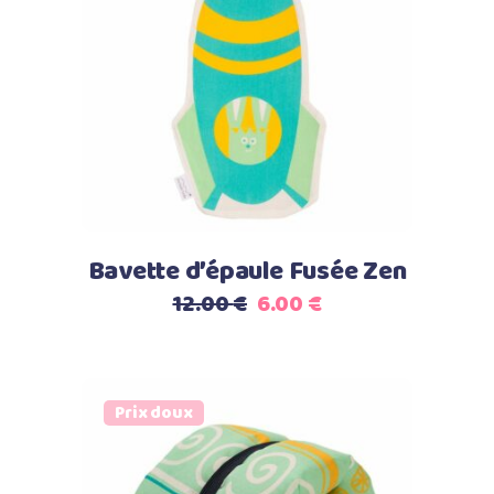
Ajouter au panier
Bavette d’épaule Fusée Zen
Le
Le
12.00
€
6.00
€
prix
prix
initial
actuel
était :
est :
Prix doux
12.00 €.
6.00 €.