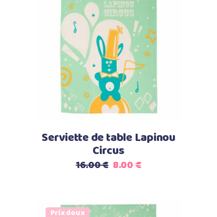
Lire la suite
Serviette de table Lapinou
Circus
Le
Le
16.00
€
8.00
€
prix
prix
initial
actuel
était :
est :
Prix doux
16.00 €.
8.00 €.