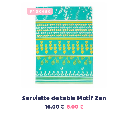
était :
est :
Prix doux
16.00 €.
6.00 €.
Ajouter au panier
Serviette de table Motif Zen
Le
Le
16.00
€
6.00
€
prix
prix
initial
actuel