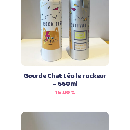
Ce
Choix des options
produit
a
plusieurs
variations.
Les
options
peuvent
Gourde Chat Léo le rockeur
être
– 660ml
choisies
16.00
€
sur
la
page
du
produit