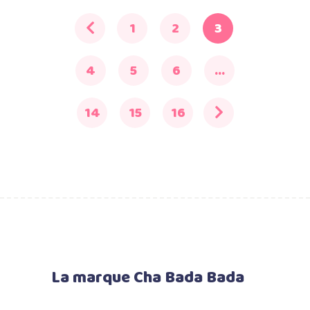
1
2
3
4
5
6
…
14
15
16
La marque Cha Bada Bada