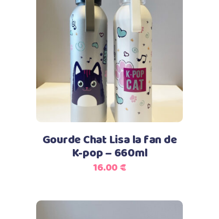
Ce
Choix des options
produit
a
plusieurs
variations.
Les
options
peuvent
Gourde Chat Lisa la fan de
être
K-pop – 660ml
choisies
16.00
€
sur
la
page
du