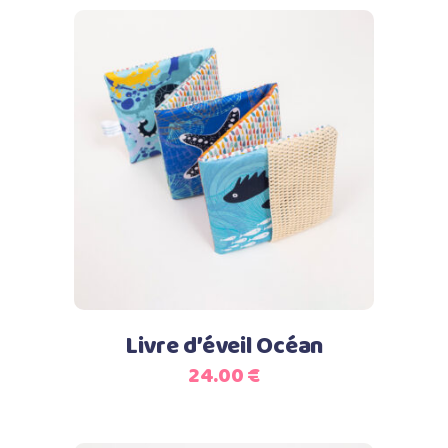
du
produit
Ajouter au panier
Livre d’éveil Océan
24.00
€