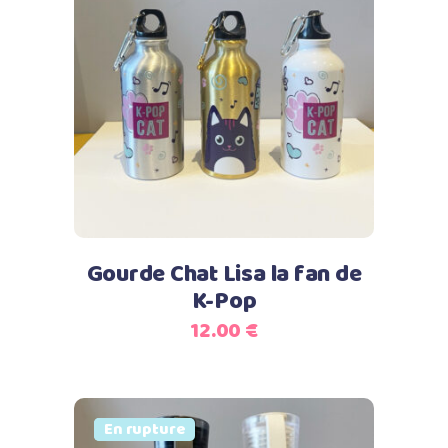
Ce
Choix des options
produit
a
plusieurs
variations.
Les
options
peuvent
Gourde Chat Lisa la fan de
être
K-Pop
choisies
12.00
€
sur
la
page
du
Vendu
En rupture
produit