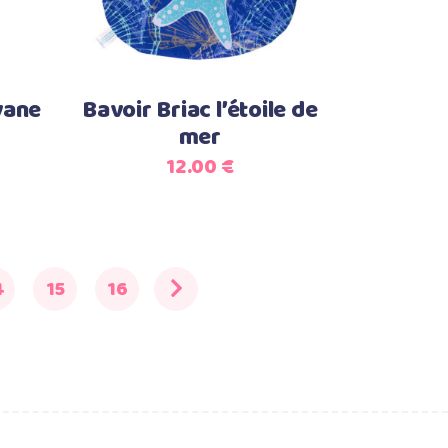
vane
Bavoir Briac l’étoile de
mer
12.00
€
4
15
16