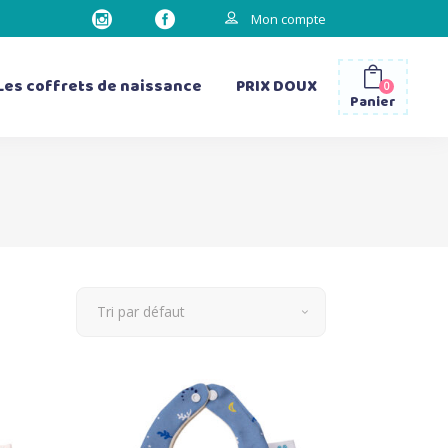
Mon compte
Les coffrets de naissance
PRIX DOUX
0
Panier
les gourdes
les sacs à dos
les bavettes d’épaule
les matelas à langer
Tri par défaut