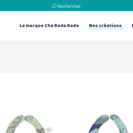
Rechercher
La marque Cha Bada Bada
Nos créations
les bavoirs
les doudous plats
les bavoirs de dentition
Les livres d’éveil
les serviettes de table
les boîtes à musique
les bouillottes sèches
les coussins