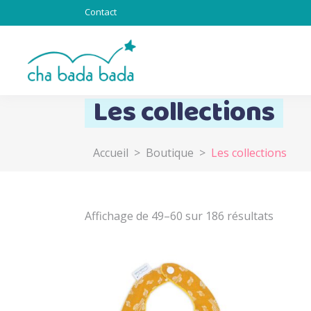
Contact
Les collections
Accueil
>
Boutique
>
Les collections
Totebag & Goodies
Sous l’océan
Chat alors
Affichage de 49–60 sur 186 résultats
Totem
Lapinous
Z’ani-mots