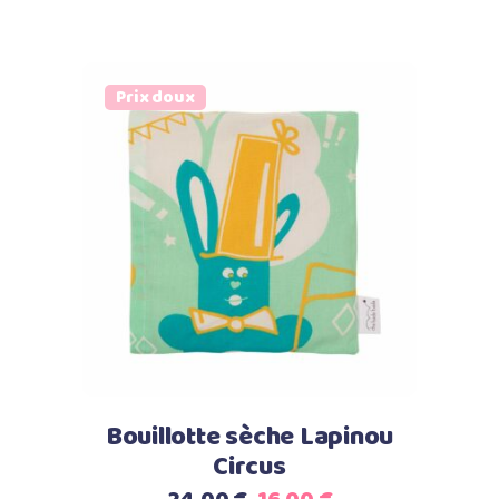
prix
prix
initial
actuel
était :
est :
Prix doux
24.00 €.
12.00 €.
Ajouter au panier
Bouillotte sèche Lapinou
Circus