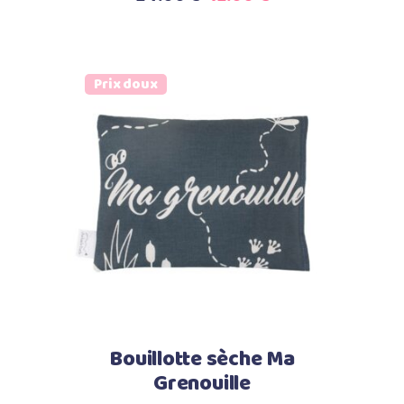
prix
prix
initial
actuel
était :
est :
Prix doux
24.00 €.
12.00 €.
Ajouter au panier
Bouillotte sèche Ma
Grenouille