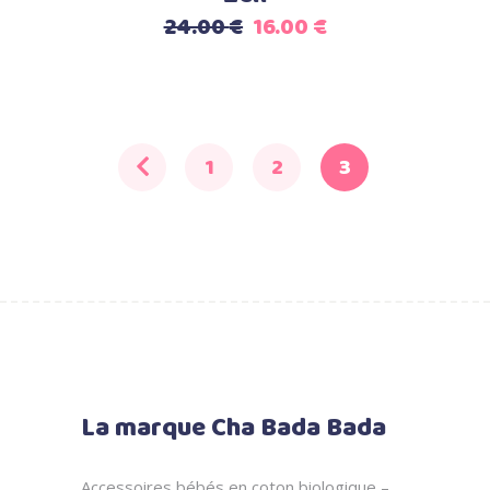
Le
Le
24.00
€
16.00
€
prix
prix
initial
actuel
était :
est :
24.00 €.
16.00 €.
1
2
3
La marque Cha Bada Bada
Accessoires bébés en coton biologique –