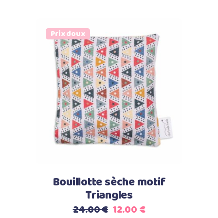
Prix doux
Ajouter au panier
Bouillotte sèche motif
Triangles
Le
Le
24.00
€
12.00
€