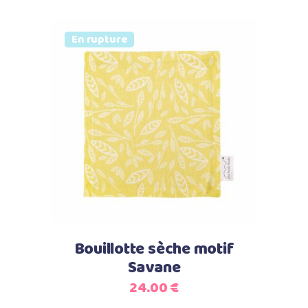
Vendu
En rupture
Lire la suite
Bouillotte sèche motif
Savane
24.00
€