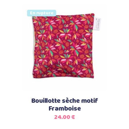
Vendu
En rupture
Lire la suite
Bouillotte sèche motif
Framboise
24.00
€